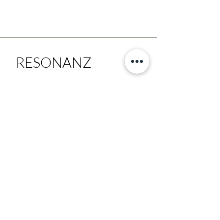
RESONANZ
Hinterlasse mir gerne unverbindlich eine
Nachricht oder Sprachmemo auf WhatsApp!
Ich freue mich auf unser Gespräch.
KONTAKT
E-Mail:
le-lani@gmx.at
Tel.:
0043 699 13190666
bitte melde dich über WhatsApp
SOCIAL MEDIA